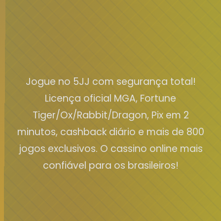
Jogue no 5JJ com segurança total!
Licença oficial MGA, Fortune
Tiger/Ox/Rabbit/Dragon, Pix em 2
minutos, cashback diário e mais de 800
jogos exclusivos. O cassino online mais
confiável para os brasileiros!