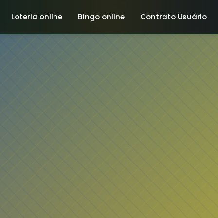
Loteria online
Bingo online
Contrato Usuário