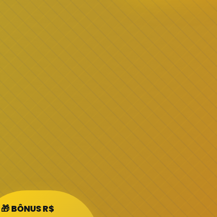
🎁 BÔNUS R$