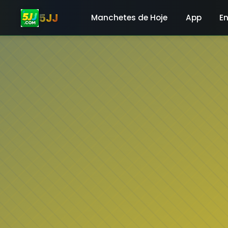
5JJ
Manchetes de Hoje
App
En