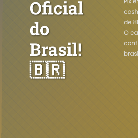
Oficial
Pix 
cash
do
de 8
O ca
Brasil!
conf
brasi
🇧🇷