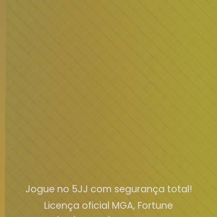
Jogue no 5JJ com segurança total!
Licença oficial MGA, Fortune