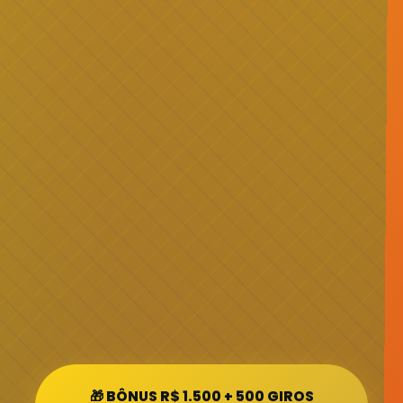
🎁 BÔNUS R$ 1.500 + 500 GIROS