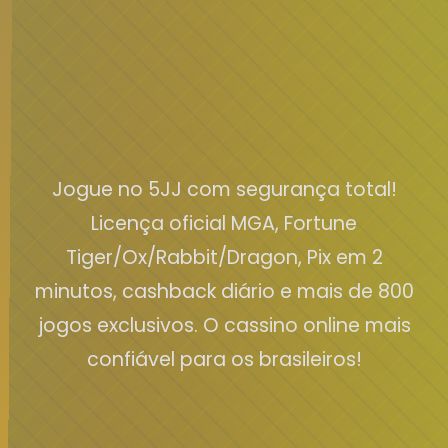
Jogue no 5JJ com segurança total!
Licença oficial MGA, Fortune
Tiger/Ox/Rabbit/Dragon, Pix em 2
minutos, cashback diário e mais de 800
jogos exclusivos. O cassino online mais
confiável para os brasileiros!