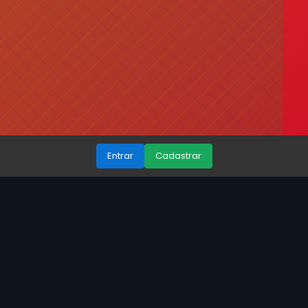
Entrar
Cadastrar